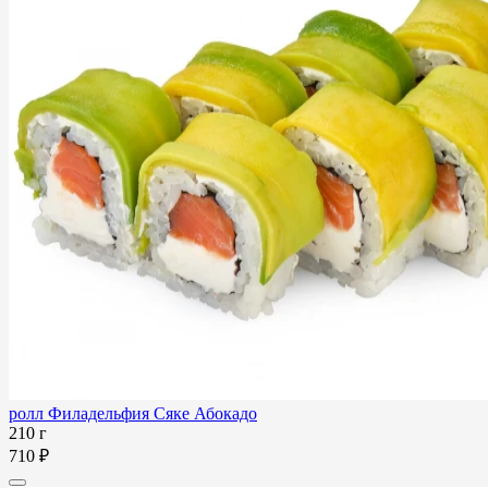
ролл Филадельфия Сяке Абокадо
210 г
710 ₽