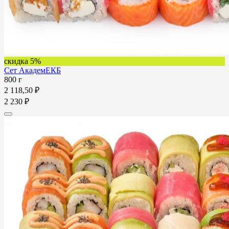
скидка 5%
Сет АкадемЕКБ
800 г
2 118,50 ₽
2 230 ₽