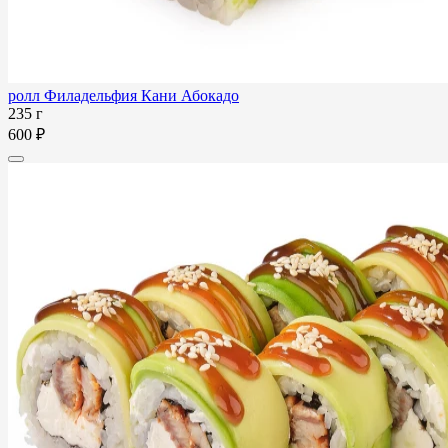
ролл Филадельфия Кани Абокадо
235 г
600 ₽