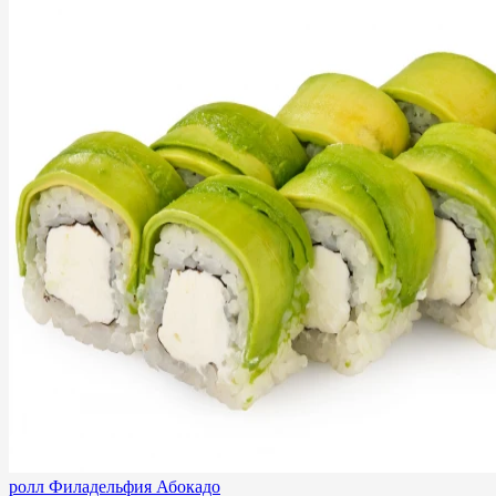
ролл Филадельфия Абокадо