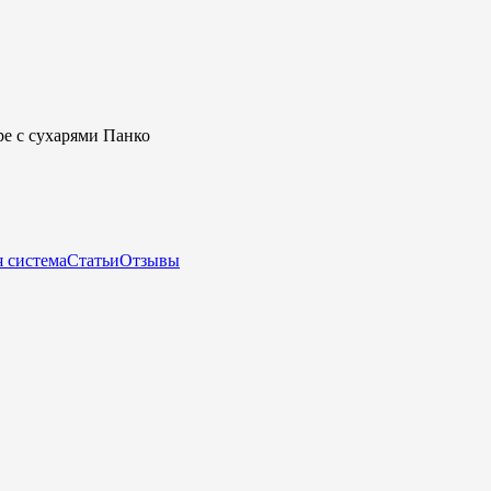
ре с сухарями Панко
 система
Статьи
Отзывы