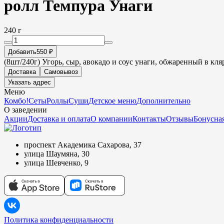
ролл Темпура Унаги
240 г
Добавить
550 ₽
(8шт/240г) Угорь, сыр, авокадо и соус унаги, обжаренный в кля
Доставка
Самовывоз
Указать адрес
Меню
Комбо!
Сеты
Роллы
Суши
Детское меню
Дополнительно
О заведении
Акции
Доставка и оплата
О компании
Контакты
Отзывы
Бонусная
проспект Академика Сахарова, 37
улица Шаумяна, 30
улица Шевченко, 9
Политика конфиденциальности