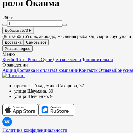
ролл Окаяма
260 г
Добавить
670 ₽
(8шт/260г) Угорь, авокадо, масляная рыба х/к, сыр и соус унаги
Доставка
Самовывоз
Указать адрес
Меню
Комбо!
Сеты
Роллы
Суши
Детское меню
Дополнительно
О заведении
Акции
Доставка и оплата
О компании
Контакты
Отзывы
Бонусная
проспект Академика Сахарова, 37
улица Шаумяна, 30
улица Шевченко, 9
Политика конфиденциальности