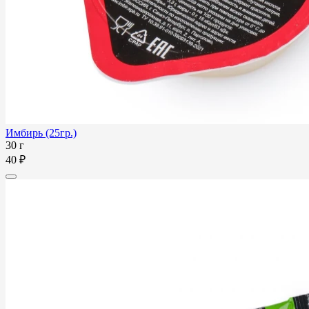
Имбирь (25гр.)
30 г
40 ₽