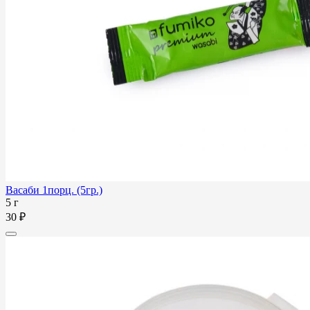
Васаби 1порц. (5гр.)
5 г
30 ₽