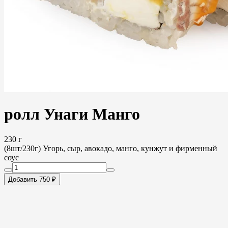
ролл Унаги Манго
230 г
(8шт/230г) Угорь, сыр, авокадо, манго, кунжут и фирменный
соус
Добавить 750 ₽