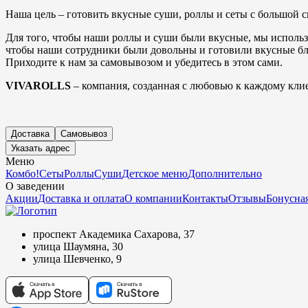
Наша цель – готовить вкусные суши, роллы и сеты с большой с
Для того, чтобы наши роллы и суши были вкусные, мы использ
чтобы наши сотрудники были довольны и готовили вкусные бл
Приходите к нам за самовывозом и убедитесь в этом сами.
VIVAROLLS
– компания, созданная с любовью к каждому клие
Доставка
Самовывоз
Указать адрес
Меню
Комбо!
Сеты
Роллы
Суши
Детское меню
Дополнительно
О заведении
Акции
Доставка и оплата
О компании
Контакты
Отзывы
Бонусная
проспект Академика Сахарова, 37
улица Шаумяна, 30
улица Шевченко, 9