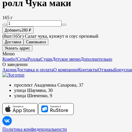
ролл Чука маки
165 г
Добавить
280 ₽
(8шт/165г) Салат чука, кунжут и соус ореховый
Доставка
Самовывоз
Указать адрес
Меню
Комбо!
Сеты
Роллы
Суши
Детское меню
Дополнительно
О заведении
Акции
Доставка и оплата
О компании
Контакты
Отзывы
Бонусная
проспект Академика Сахарова, 37
улица Шаумяна, 30
улица Шевченко, 9
Политика конфиденциальности