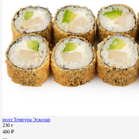
ролл Темпура Эсколар
230 г
480 ₽