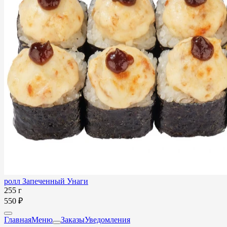
ролл Запеченный Унаги
255 г
550 ₽
Главная
Меню
Заказы
Уведомления