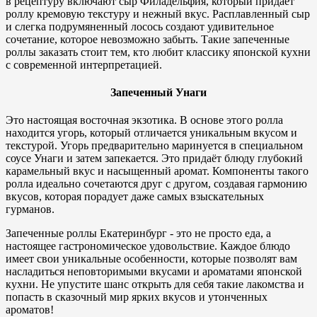
в рецептуру включают сыр Филадельфия, который придаёт
роллу кремовую текстуру и нежный вкус. Расплавленный сыр
и слегка подрумяненный лосось создают удивительное
сочетание, которое невозможно забыть. Такие запеченные
роллы заказать стоит тем, кто любит классику японской кухни
с современной интерпретацией.
Запеченный Унаги
Это настоящая восточная экзотика. В основе этого ролла
находится угорь, который отличается уникальным вкусом и
текстурой. Угорь предварительно маринуется в специальном
соусе Унаги и затем запекается. Это придаёт блюду глубокий
карамельный вкус и насыщенный аромат. Компоненты такого
ролла идеально сочетаются друг с другом, создавая гармонию
вкусов, которая порадует даже самых взыскательных
гурманов.
Запеченные роллы Екатеринбург - это не просто еда, а
настоящее гастрономическое удовольствие. Каждое блюдо
имеет свои уникальные особенности, которые позволят вам
насладиться неповторимыми вкусами и ароматами японской
кухни. Не упустите шанс открыть для себя такие лакомства и
попасть в сказочный мир ярких вкусов и утонченных
ароматов!