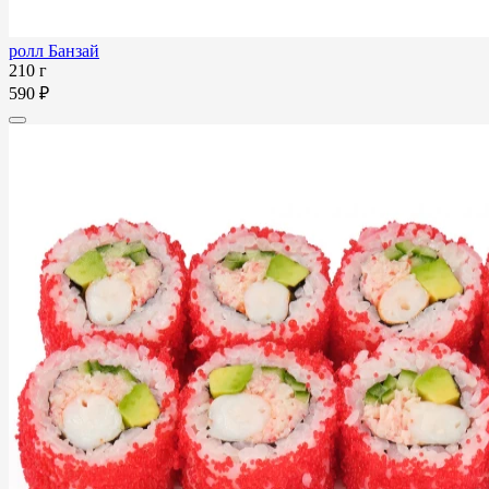
ролл Банзай
210 г
590 ₽