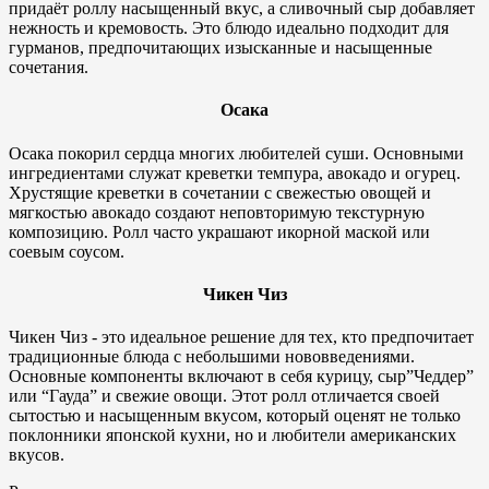
придаёт роллу насыщенный вкус, а сливочный сыр добавляет
нежность и кремовость. Это блюдо идеально подходит для
гурманов, предпочитающих изысканные и насыщенные
сочетания.
Осака
Осака покорил сердца многих любителей суши. Основными
ингредиентами служат креветки темпура, авокадо и огурец.
Хрустящие креветки в сочетании с свежестью овощей и
мягкостью авокадо создают неповторимую текстурную
композицию. Ролл часто украшают икорной маской или
соевым соусом.
Чикен Чиз
Чикен Чиз - это идеальное решение для тех, кто предпочитает
традиционные блюда с небольшими нововведениями.
Основные компоненты включают в себя курицу, сыр”Чеддер”
или “Гауда” и свежие овощи. Этот ролл отличается своей
сытостью и насыщенным вкусом, который оценят не только
поклонники японской кухни, но и любители американских
вкусов.