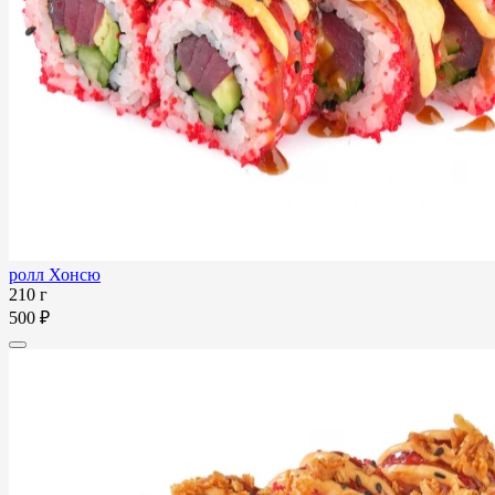
ролл Хонсю
210 г
500 ₽