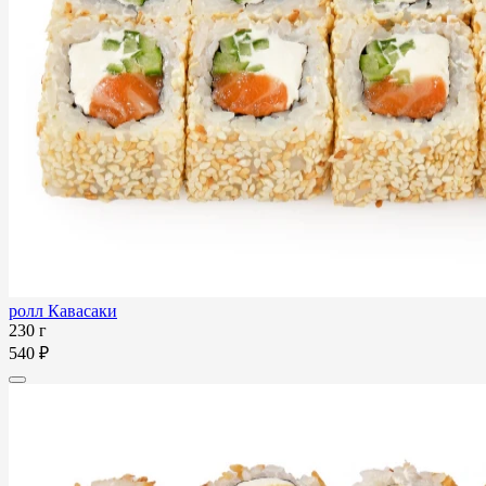
ролл Кавасаки
230 г
540 ₽