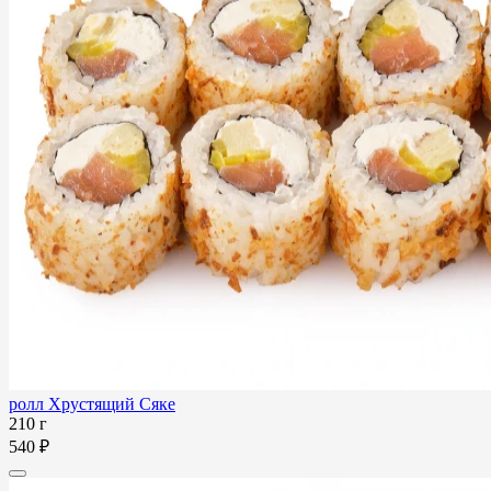
ролл Хрустящий Сяке
210 г
540 ₽