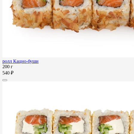
ролл Кацио-буши
200 г
540 ₽