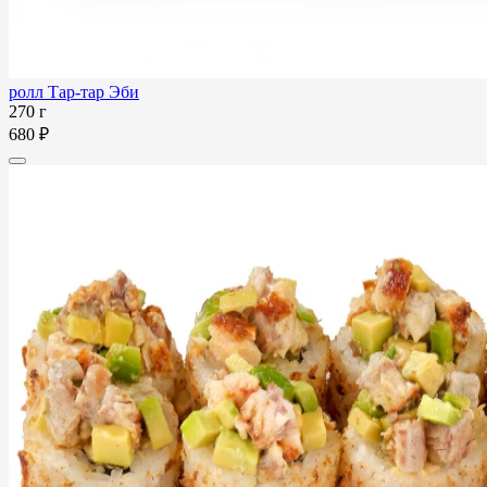
ролл Тар-тар Эби
270 г
680 ₽