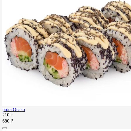
ролл Осака
210 г
680 ₽