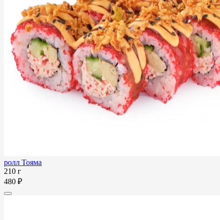
ролл Тояма
210 г
480 ₽