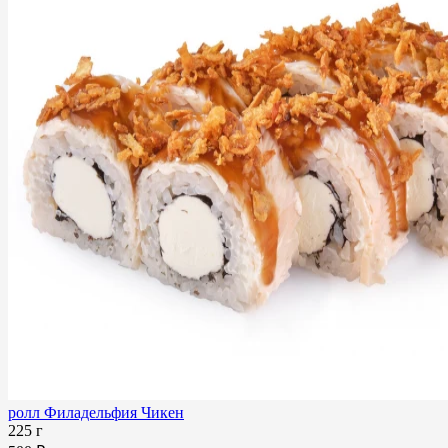
ролл Филадельфия Чикен
225 г